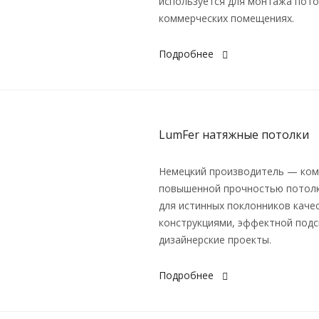
используется для монтажа пот
коммерческих помещениях.
Подробнее
LumFer натяжные потолки
Немецкий производитель — комп
повышенной прочностью потол
для истинных поклонников каче
конструкциями, эффектной под
дизайнерские проекты.
Подробнее