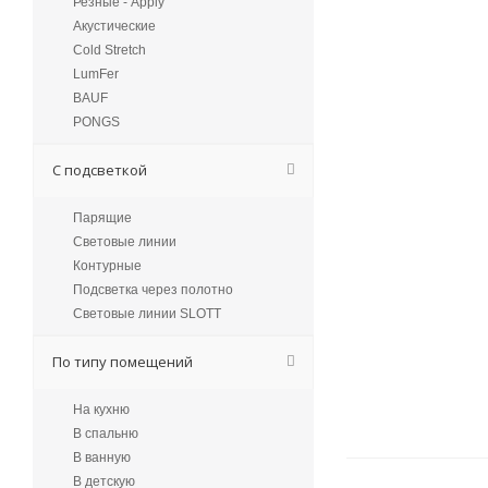
Резные - Apply
Акустические
Cold Stretch
LumFer
BAUF
PONGS
С подсветкой
Парящие
Световые линии
Контурные
Подсветка через полотно
Световые линии SLOTT
По типу помещений
На кухню
В спальню
В ванную
В детскую