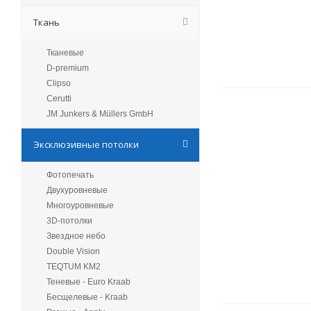
Ткань
Тканевые
D-premium
Clipso
Cerutti
JM Junkers & Müllers GmbH
Эксклюзивные потолки
Фотопечать
Двухуровневые
Многоуровневые
3D-потолки
Звездное небо
Double Vision
TEQTUM KM2
Теневые - Euro Kraab
Бесщелевые - Kraab