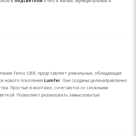
олков
с подсветкой
и без в жилых, муниципальных и
ания Ferico GBR, представляет уникальные, обладающие
ки нового поколения
Lumfer
. Они созданы целенаправленно
ства. Простые в монтаже, сочетаются со сложными
светкой. Позволяют реализовать замысловатые