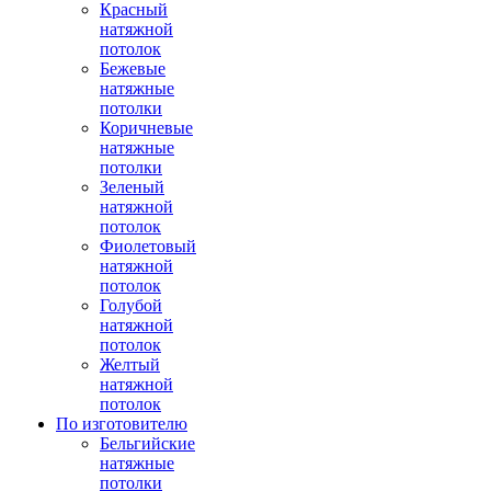
Красный
натяжной
потолок
Бежевые
натяжные
потолки
Коричневые
натяжные
потолки
Зеленый
натяжной
потолок
Фиолетовый
натяжной
потолок
Голубой
натяжной
потолок
Желтый
натяжной
потолок
По изготовителю
Бельгийские
натяжные
потолки