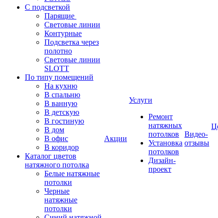
С подсветкой
Парящие
Световые линии
Контурные
Подсветка через
полотно
Световые линии
SLOTT
По типу помещений
На кухню
В спальню
Услуги
В ванную
В детскую
Ремонт
В гостиную
натяжных
Ц
В дом
потолков
Видео-
В офис
Акции
Установка
отзывы
В коридор
потолков
Каталог цветов
Дизайн-
натяжного потолка
проект
Белые натяжные
потолки
Черные
натяжные
потолки
Синий натяжной