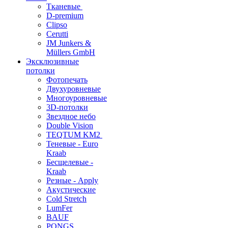
Тканевые
D-premium
Clipso
Cerutti
JM Junkers &
Müllers GmbH
Эксклюзивные
потолки
Фотопечать
Двухуровневые
Многоуровневые
3D-потолки
Звездное небо
Double Vision
TEQTUM KM2
Теневые - Euro
Kraab
Бесщелевые -
Kraab
Резные - Apply
Акустические
Cold Stretch
LumFer
BAUF
PONGS