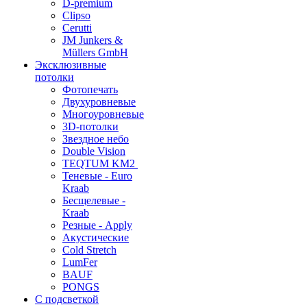
D-premium
Clipso
Cerutti
JM Junkers &
Müllers GmbH
Эксклюзивные
потолки
Фотопечать
Двухуровневые
Многоуровневые
3D-потолки
Звездное небо
Double Vision
TEQTUM KM2
Теневые - Euro
Kraab
Бесщелевые -
Kraab
Резные - Apply
Акустические
Cold Stretch
LumFer
BAUF
PONGS
С подсветкой