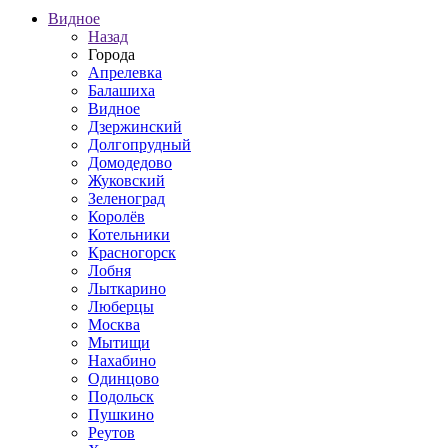
Видное
Назад
Города
Апрелевка
Балашиха
Видное
Дзержинский
Долгопрудный
Домодедово
Жуковский
Зеленоград
Королёв
Котельники
Красногорск
Лобня
Лыткарино
Люберцы
Москва
Мытищи
Нахабино
Одинцово
Подольск
Пушкино
Реутов