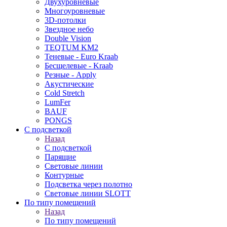
Двухуровневые
Многоуровневые
3D-потолки
Звездное небо
Double Vision
TEQTUM KM2
Теневые - Euro Kraab
Бесщелевые - Kraab
Резные - Apply
Акустические
Cold Stretch
LumFer
BAUF
PONGS
С подсветкой
Назад
С подсветкой
Парящие
Световые линии
Контурные
Подсветка через полотно
Световые линии SLOTT
По типу помещений
Назад
По типу помещений