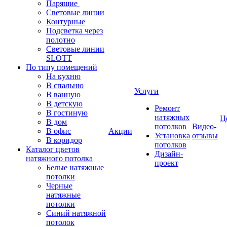
Парящие
Световые линии
Контурные
Подсветка через
полотно
Световые линии
SLOTT
По типу помещений
На кухню
В спальню
Услуги
В ванную
В детскую
Ремонт
В гостиную
натяжных
Ц
В дом
потолков
Видео-
В офис
Акции
Установка
отзывы
В коридор
потолков
Каталог цветов
Дизайн-
натяжного потолка
проект
Белые натяжные
потолки
Черные
натяжные
потолки
Синий натяжной
потолок