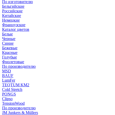
По изготовителю
Бельгийские
Российские
Китайские
Немецкие
Французские
Каталог цветов
Белые
Черные
Синие
Бежевые
Красные
Голубые
Фиолетовые
По производителю
MSD
BAUF
LumFer
TEQTUM KM2
Cold Stretch
PONGS
Clipso
TensionWood
По производителю
JM Junkers & Müllers