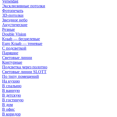
Verseidag
Эксклюзивные потолки
Фотопечать
3D-потолки
Звездное небо
Акустические
Резные
Double Vision
Kraab — бесщелевые
Euro Kraab — теневые
С подсветкой
Парящие
Световые линии
Контурные
Подсветка через полотно
Световые линии SLOTT
По типу помещений
На кухню
В спальню
В ванную
В детскую
В гостиную
В дом
В офис
В коридор